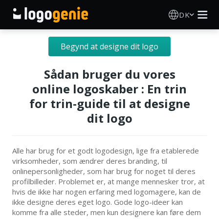
DK
Logo Designer
Begynd at designe dit logo
AI logogenerator
Sådan bruger du vores
online logoskaber : En trin
Logoidéer
for trin-guide til at designe
dit logo
Trykte produkter
Om
Alle har brug for et godt logodesign, lige fra etablerede
virksomheder, som ændrer deres branding, til
onlinepersonligheder, som har brug for noget til deres
Blog
profilbilleder. Problemet er, at mange mennesker tror, at
hvis de ikke har nogen erfaring med logomagere, kan de
ikke designe deres eget logo. Gode logo-ideer kan
komme fra alle steder, men kun designere kan føre dem
LOG IND