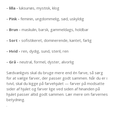
-
lilla -
luksuriøs, mystisk, klog
-
Pink -
feminin, ungdommelig, sød, uskyldig
-
Brun -
maskulin, barsk, gammeldags, holdbar
-
Sort -
sofistikeret, dominerende, kantet, farlig
-
Hvid -
ren, dydig, sund, steril, ren
-
Grå -
neutral, formel, dyster, alvorlig
Sædvanligvis skal du bruge mere end én farve, så sørg
for at vælge farver, der passer godt sammen. Når du er i
tvivl, skal du kigge på farvehjulet — farver på modsatte
sider af hjulet og farver lige ved siden af hinanden på
hjulet passer altid godt sammen. Lær mere om farvernes
betydning.
.