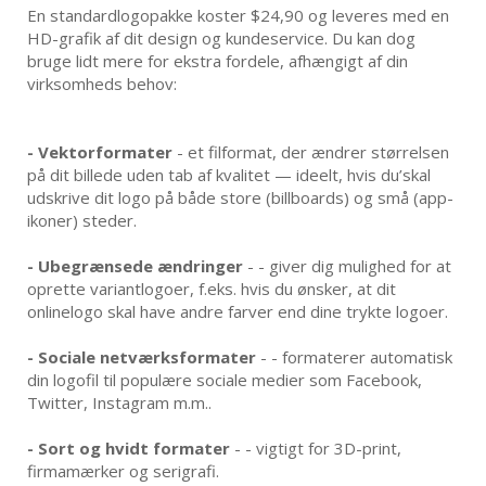
En standardlogopakke koster $24,90 og leveres med en
HD-grafik af dit design og kundeservice. Du kan dog
bruge lidt mere for ekstra fordele, afhængigt af din
virksomheds behov:
- Vektorformater
- et filformat, der ændrer størrelsen
på dit billede uden tab af kvalitet — ideelt, hvis du’skal
udskrive dit logo på både store (billboards) og små (app-
ikoner) steder.
-
Ubegrænsede ændringer
- - giver dig mulighed for at
oprette variantlogoer, f.eks. hvis du ønsker, at dit
onlinelogo skal have andre farver end dine trykte logoer.
-
Sociale netværksformater
- - formaterer automatisk
din logofil til populære sociale medier som Facebook,
Twitter, Instagram m.m..
-
Sort og hvidt formater
- - vigtigt for 3D-print,
firmamærker og serigrafi.