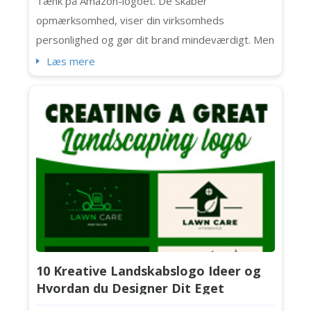
Tænk på Amazon-logoet. De skaber
opmærksomhed, viser din virksomheds
personlighed og gør dit brand mindeværdigt. Men
i dag vil vi fokusere på de tidløse, rene og
Læs mere
præcise bogstavlogoer og verdens 10 mest
genkendelige bogstavlogoer (herunder Chanel,
IBM og NASA). Lad os komme i gang. Hvad er et
bogstavlogo? Først lad os tale om det
grundlæggende. Denne logotype ...
10 Kreative Landskabslogo Ideer og
Hvordan du Designer Dit Eget