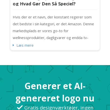
og Hvad Gør Den Så Speciel?
Hvis der er et navn, der konstant regerer som
det bedste i sin kategori, er det Amazon. Denne
markedsplads er vores go-to for
wellnessprodukter, dagligvarer og endda tv-
shows! Det er det brand, millioner af forbrugere
Læs mere
stoler på. Vidste du, at det sender 1,6 millioner
pakker dagligt? Vi kan virtuelt (og bogstaveligt
talt) købe alt, hvad vi har brug for her også.
Takket være Amazon-logoet, som har opbygget
br...
Generer et AI-
genereret logo nu
Gratis designværktøjer, ingen