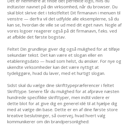
Det er nemmere at finde det perfekte logo, hvis du
indtaster navnet på din virksomhed, når du browser. Du
skal blot skrive det i tekstfeltet Dit firmanavn i menuen til
venstre — derfra vil det udfylde alle eksemplerne, så du
kan se, hvordan de ville se ud med dit eget navn. Nogle af
vores logoer reagerer også på dit firmanavn, f.eks. ved
at afbilde det første bogstav.
Feltet Din grundlinje giver dig også mulighed for at tilføje
sekundær tekst. Det kan være et slogan eller en
etableringsdato — hvad som helst, du ønsker. For nye og
ukendte virksomheder kan det være nyttigt at
tydeliggøre, hvad du laver, med et hurtigt slogan.
Sidst skal du vælge dine skrifttypepræferencer i feltet
Skrifttype. Senere får du mulighed for at afprøve næsten
hundrede specifikke skrifttyper, men indtil videre er
dette blot for at give dig en generel idé til at hjælpe dig
med at vælge din base. Dette er en af dine første store
kreative beslutninger, så overvej, hvad hvert valg
kommunikerer om din brandpersonlighed: