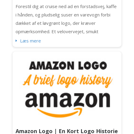
Forestil dig at cruise ned ad en forstadsvej, kaffe
i hånden, og pludselig suser en varevogn forbi
dækket af et løvgrønt logo, der kræver
opmærksomhed. Et velovervejet, smukt
udformet landskabslogo kan være en rigtig
Læs mere
blikfang. Det er mere end dekoration. Det er en
visuel håndtryk med enhver potentiel klient på
blokken. Det betyder ikke noget, om du er en
enkelt haveekspert eller et fuldt team af
græsslå...
Amazon Logo | En Kort Logo Historie