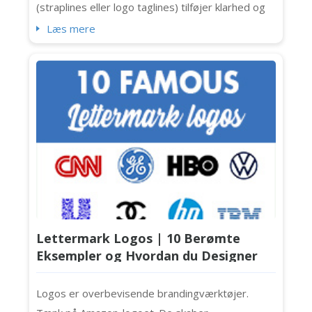
(straplines eller logo taglines) tilføjer klarhed og
personlighed (og lidt ekstra punch) til logoer. Ikke
Læs mere
alle logoer har dog brug for en. Nogle gange
mudrer en tagline blot budskabet eller fylder
designet. Hvis du er ved at skabe en
brandidentitet ell...
Lettermark Logos | 10 Berømte
Eksempler og Hvordan du Designer
Din Egen Til Dit Firma
Logos er overbevisende brandingværktøjer.