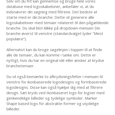
Selv om du frit kan gennemse og bruge hele vores
database med logoskabeloner, anbefaler vi, at du
indsnævrer din søgning med filtrene. Det bedste at
starte med er din branche: Dette vil generere alle
logoskabeloner med temaer relateret til den pågældende
branche. Du skal blot klikke på dropdown-menuen Din
branche øverst til venstre (standardvalget lyder “Mest
populære”).
Alternativt kan du bruge søgelinjen i toppen til at finde
alle de temaer, du kan komme i tanke om. Dette er
nyttigt, hvis du har en original idé eller ønsker at krydse
branchetemaer.
Du vil også bemærke to afkrydsningsfelter i menuen til
venstre for ikonbaserede logodesigns og formbaserede
logodesigns. Disse kan også hjælpe dig med at filtrere
design. Sæt kryds ved Ikonbaseret logo for logoer med
genkendelige billeder og tydelige symboler. Marker
Shape based logo for abstrakte former og utydelige
billeder.