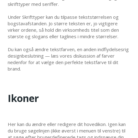
skrifttyper med seriffer.
Under Skrifttyper kan du tilpasse tekststørrelsen og
bogstavafstanden. Jo større teksten er, jo vigtigere
virker ordene, så hold din virksomheds titel som den
største og slogans eller taglines i mindre størrelser.
Du kan også ændre tekstfarven, en anden indflydelsesrig
designbeslutning — læs vores diskussion af farver
nedenfor for at vælge den perfekte tekstfarve til dit
brand.
Ikoner
Her kan du ændre eller redigere dit hovedikon. Igen kan
du bruge søgelinjen (ikke øverst i menuen til venstre) til
at søge efter brugerdefinerede tags og indsnævre din