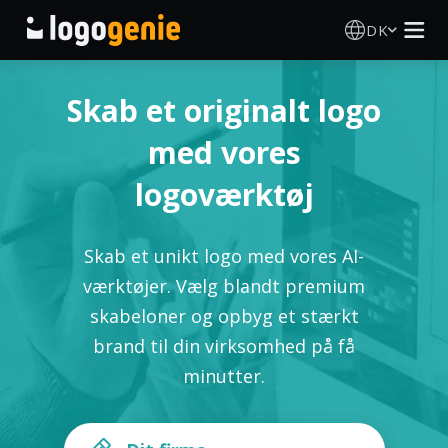
DK
Logo Designer
Skab et originalt logo
AI logogenerator
med vores
logoværktøj
Logoidéer
Trykte produkter
Skab et unikt logo med vores AI-
værktøjer. Vælg blandt premium
Om
skabeloner og opbyg et stærkt
brand til din virksomhed på få
Blog
minutter.
LOG IND