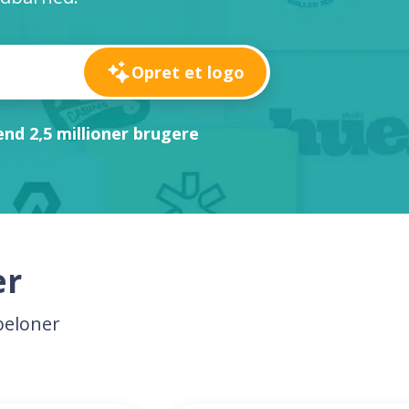
Opret et logo
nd 2,5 millioner brugere
er
beloner