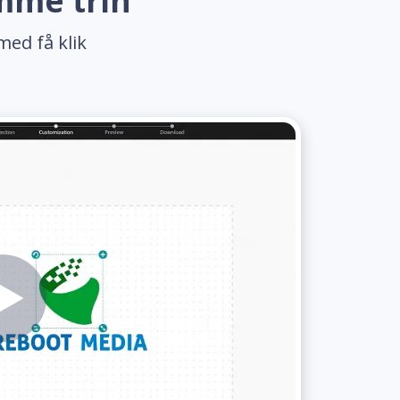
emme trin
med få klik