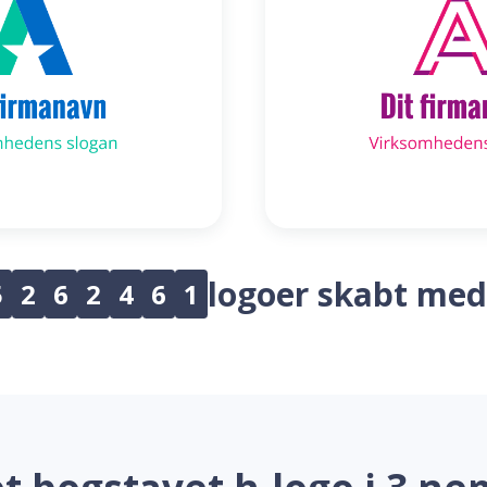
logoer skabt med
5
2
6
2
4
6
1