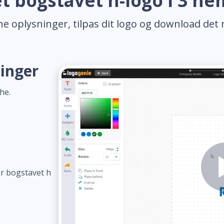
t bogstavet h-logo i 3 n
ne oplysninger, tilpas dit logo og download det 
ninger
he.
or bogstavet h