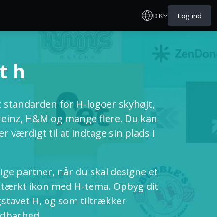
DK
Log ind
t h
 standarden for H-logoer skyhøjt,
 Heinz, H&M og mange flere. Du kan
r værdigt til at indtage sin plads i
ige partner, når du skal designe et
 stærkt ikon med H-tema. Opbyg dit
stavet H, og som tiltrækker
ldbarhed.