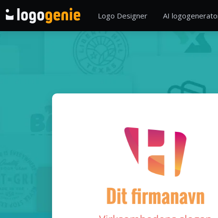
Logo Designer
AI logogenerato