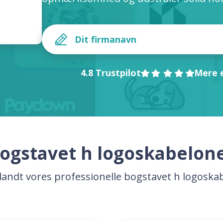
4.8 Trustpilot
Mere e
ogstavet h logoskabelon
landt vores professionelle bogstavet h logoska