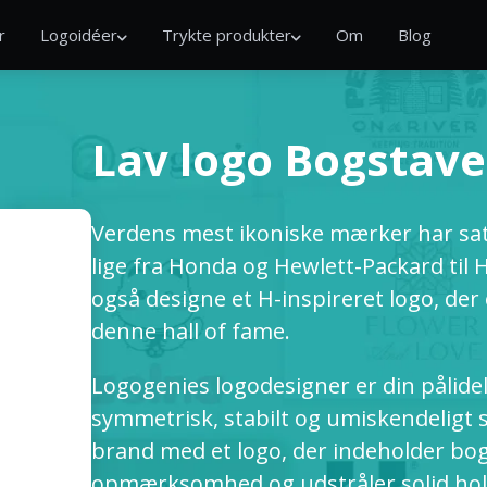
r
Logoidéer
Trykte produkter
Om
Blog
Lav logo Bogstave
Verdens mest ikoniske mærker har sat
lige fra Honda og Hewlett-Packard til
også designe et H-inspireret logo, der e
denne hall of fame.
Logogenies logodesigner er din pålidel
symmetrisk, stabilt og umiskendeligt
brand med et logo, der indeholder bog
opmærksomhed og udstråler solid ho