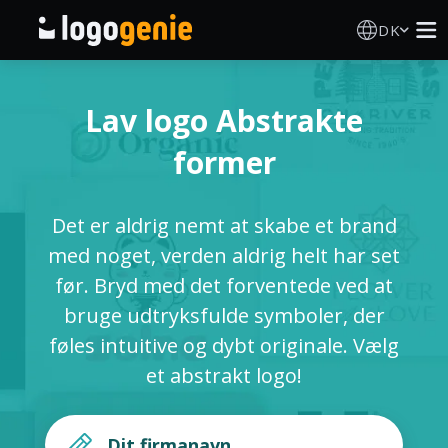
DK
Logo Designer
Lav logo Abstrakte
AI logogenerator
former
Logoidéer
Det er aldrig nemt at skabe et brand
Trykte produkter
med noget, verden aldrig helt har set
før. Bryd med det forventede ved at
Om
bruge udtryksfulde symboler, der
føles intuitive og dybt originale. Vælg
Blog
et abstrakt logo!
LOG IND