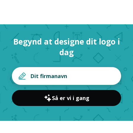
Begynd at designe dit logo i
dag
Så er vi i gang