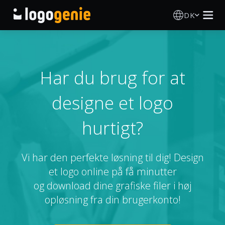
DK
Logo Designer
AI logogenerator
Har du brug for at
designe et logo
Logoidéer
hurtigt?
Trykte produkter
Om
Vi har den perfekte løsning til dig! Design
et logo online på få minutter
Blog
og download dine grafiske filer i høj
opløsning fra din brugerkonto!
LOG IND