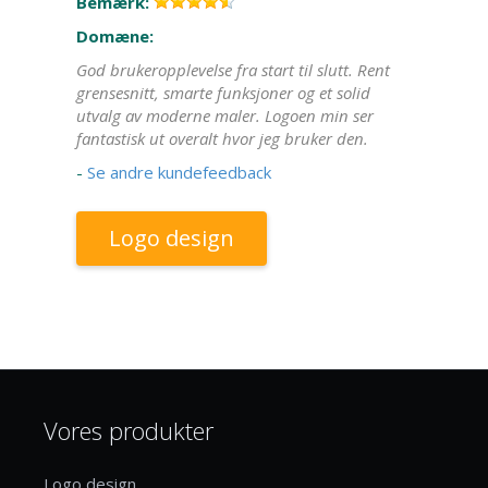
Bemærk:
Domæne:
God brukeropplevelse fra start til slutt. Rent
grensesnitt, smarte funksjoner og et solid
utvalg av moderne maler. Logoen min ser
fantastisk ut overalt hvor jeg bruker den.
-
Se andre kundefeedback
Logo design
Vores produkter
Logo design