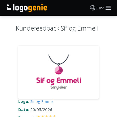
DK
Logo Designer
Kundefeedback Sif og Emmeli
AI logogenerator
Logoidéer
Trykte produkter
Om
Blog
Logo:
Sif og Emmeli
Dato:
20/05/2026
LOG IND