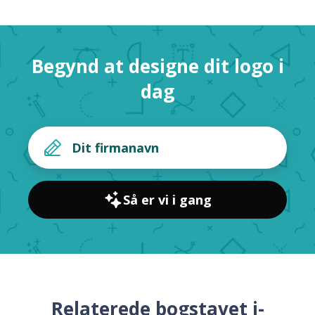
Begynd at designe dit logo i
dag
Så er vi i gang
Relaterede bogstavet j-