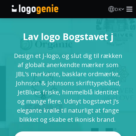
DK
Logo Designer
Lav logo Bogstavet j
AI logogenerator
Design et J-logo, og slut dig til rækken
Logoidéer
af globalt anerkendte mærker som
JBL’s markante, basklare ordmærke,
Trykte produkter
Johnson & Johnsons skrifttypebånd,
JetBlues friske, himmelblå identitet
Om
og mange flere. Udnyt bogstavet J’s
elegante krølle til naturligt at fange
Blog
blikket og skabe et ikonisk brand.
LOG IND