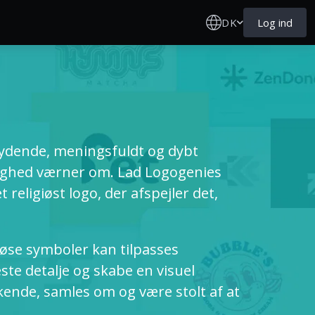
DK
Log ind
bydende, meningsfuldt og dybt
nighed værner om. Lad Logogenies
 religiøst logo, der afspejler det,
iøse symboler kan tilpasses
ste detalje og skabe en visuel
kende, samles om og være stolt af at