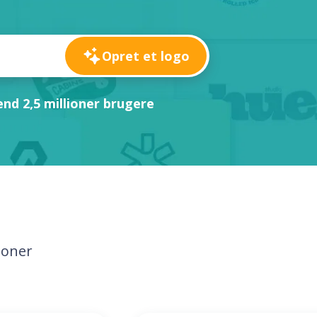
Opret et logo
nd 2,5 millioner brugere
loner