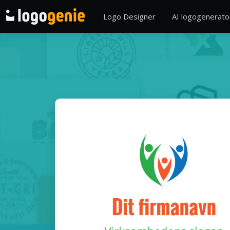
Logo Designer
AI logogenerato