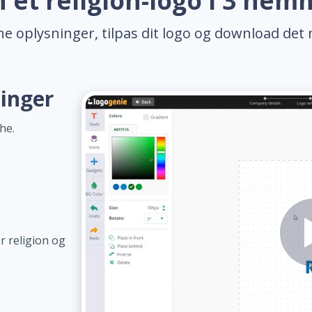
 et religion-logo i 3 nem
ne oplysninger, tilpas dit logo og download det 
ninger
he.
r religion og