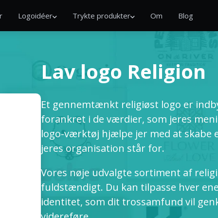
r
Logoidéer
Trykte produkter
Om
Blog
Lav logo Religion
Et gennemtænkt religiøst logo er ind
forankret i de værdier, som jeres me
logo-værktøj hjælpe jer med at skabe et
jeres organisation står for.
Vores nøje udvalgte sortiment af relig
fuldstændigt. Du kan tilpasse hver ene
identitet, som dit trossamfund vil gen
videreføre.