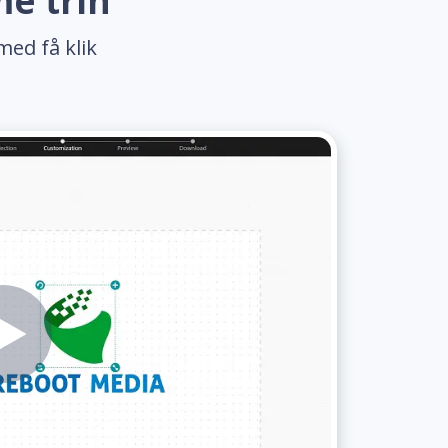
me trin
med få klik