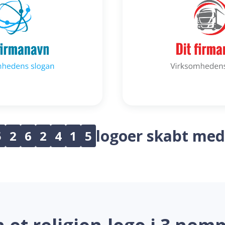
logoer skabt med
5
2
6
2
4
1
5