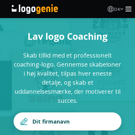
DK
Logo Designer
Lav logo Coaching
AI logogenerator
Skab tillid med et professionelt
Logoidéer
coaching-logo. Gennemse skabeloner
i høj kvalitet, tilpas hver eneste
Trykte produkter
detalje, og skab et
uddannelsesmærke, der motiverer til
Om
succes.
Blog
LOG IND