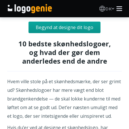
DK
Logo Designer
Begynd at designe dit logo
AI logogenerator
10 bedste skønhedslogoer,
og hvad der gør dem
Logoidéer
anderledes end de andre
Trykte produkter
Hvem ville stole på et skønhedsmærke, der ser grimt
Om
ud? Skønhedslogoer har mere vægt end blot
brandgenkendelse — de skal lokke kunderne til med
Blog
løftet om at se godt ud. Det’er næsten umuligt med
et logo, der ser intetsigende eller uinspireret ud.
LOG IND
Hvis du’er ved at designe et skønhedslogo, har