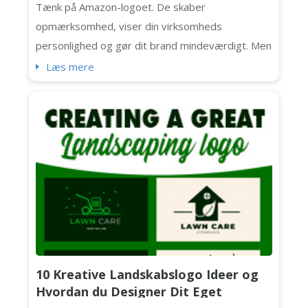
Tænk på Amazon-logoet. De skaber
opmærksomhed, viser din virksomheds
personlighed og gør dit brand mindeværdigt. Men
i dag vil vi fokusere på de tidløse, rene og
Læs mere
præcise bogstavlogoer og verdens 10 mest
genkendelige bogstavlogoer (herunder Chanel,
IBM og NASA). Lad os komme i gang. Hvad er et
bogstavlogo? Først lad os tale om det
grundlæggende. Denne logotype ...
10 Kreative Landskabslogo Ideer og
Hvordan du Designer Dit Eget