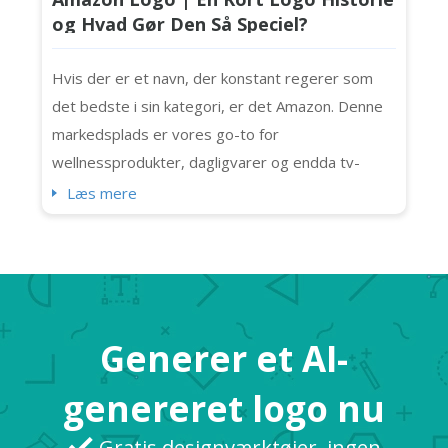
og Hvad Gør Den Så Speciel?
Hvis der er et navn, der konstant regerer som
det bedste i sin kategori, er det Amazon. Denne
markedsplads er vores go-to for
wellnessprodukter, dagligvarer og endda tv-
shows! Det er det brand, millioner af forbrugere
Læs mere
stoler på. Vidste du, at det sender 1,6 millioner
pakker dagligt? Vi kan virtuelt (og bogstaveligt
talt) købe alt, hvad vi har brug for her også.
Takket være Amazon-logoet, som har opbygget
br...
Generer et AI-
genereret logo nu
Gratis designværktøjer, ingen