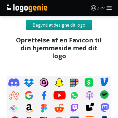
DK
Logo Designer
Begynd at designe dit logo
AI logogenerator
Oprettelse af en Favicon til
din hjemmeside med dit
Logoidéer
logo
Trykte produkter
Om
Blog
LOG IND