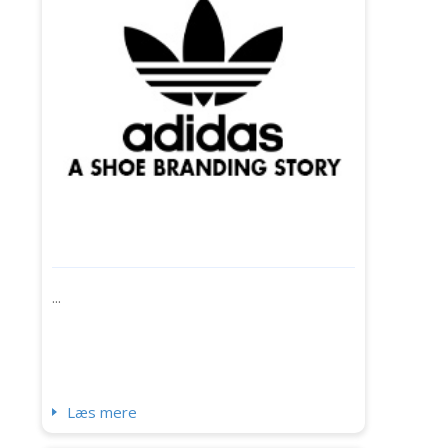
tid, så tjek denne artikel ud. Lad os finde ud af,
hvordan logoet har udvikle...
...
Læs mere