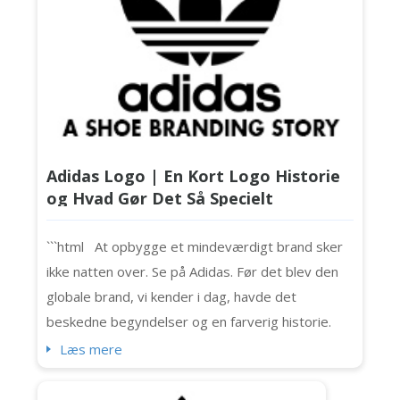
Adidas Logo | En Kort Logo Historie
og Hvad Gør Det Så Specielt
```html At opbygge et mindeværdigt brand sker
ikke natten over. Se på Adidas. Før det blev den
globale brand, vi kender i dag, havde det
beskedne begyndelser og en farverig historie.
Adidas udviklede sig, og det gjorde dets logoer
Læs mere
også (ja, mere end én). Og hvis du nogensinde
spekulerer på, hvordan det har ændret sig over