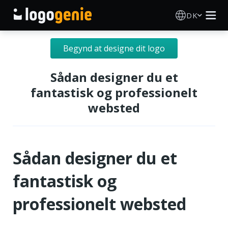
DK
Logo Designer
Begynd at designe dit logo
AI logogenerator
Sådan designer du et
fantastisk og professionelt
Logoidéer
websted
Trykte produkter
Sådan designer du et
Om
fantastisk og
Blog
professionelt websted
LOG IND