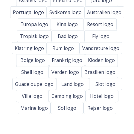
Asiatisk logo
England logo
Jord logo
Portugal logo
Sydkorea logo
Australien logo
Europa logo
Kina logo
Resort logo
Tropisk logo
Bad logo
Fly logo
Klatring logo
Rum logo
Vandreture logo
Bolge logo
Frankrig logo
Kloden logo
Shell logo
Verden logo
Brasilien logo
Guadeloupe logo
Land logo
Slot logo
Villa logo
Camping logo
Hotel logo
Marine logo
Sol logo
Rejser logo