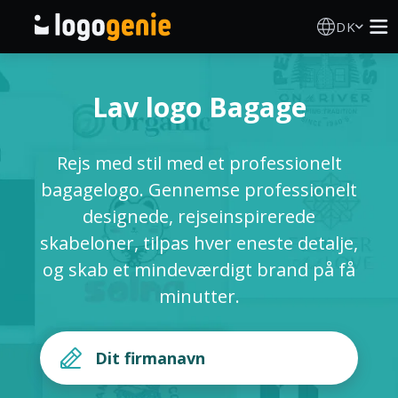
DK
Logo Designer
Lav logo Bagage
AI logogenerator
Rejs med stil med et professionelt
Logoidéer
bagagelogo. Gennemse professionelt
designede, rejseinspirerede
Trykte produkter
skabeloner, tilpas hver eneste detalje,
og skab et mindeværdigt brand på få
Om
minutter.
Blog
LOG IND