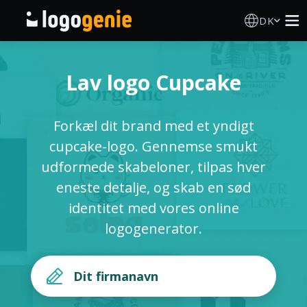
DK
Logo Designer
Lav logo Cupcake
AI logogenerator
Forkæl dit brand med et yndigt
Logoidéer
cupcake-logo. Gennemse smukt
udformede skabeloner, tilpas hver
Trykte produkter
eneste detalje, og skab en sød
identitet med vores online
Om
logogenerator.
Blog
LOG IND