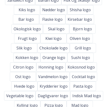
Sandwich logo
Banan logo
Fisk Og Skaldyr logo
Kiks logo
Nødder logo
Shisha logo
Bar logo
Flaske logo
Kirsebar logo
Okologisk logo
Skal logo
Bjorn logo
Frugt logo
Kiwi logo
Oliven logo
Slik logo
Chokolade logo
Grill logo
Kokken logo
Orange logo
Sushi logo
Citron logo
Honning logo
Kokosnod logo
Ost logo
Vandmelon logo
Cocktail logo
Hvede logo
Krydderier logo
Pasta logo
Vegetable logo
Dagligvarer logo
Indisk Mad logo
Kylling logo
Pizza logo
Mad logo