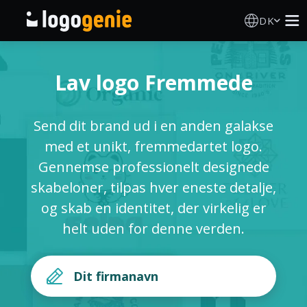
DK
Logo Designer
Lav logo Fremmede
AI logogenerator
Send dit brand ud i en anden galakse
Logoidéer
med et unikt, fremmedartet logo.
Gennemse professionelt designede
Trykte produkter
skabeloner, tilpas hver eneste detalje,
og skab en identitet, der virkelig er
Om
helt uden for denne verden.
Blog
LOG IND