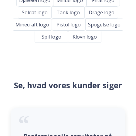
Djavelen logo
Militar logo
Pirat logo
Soldat logo
Tank logo
Drage logo
Minecraft logo
Pistol logo
Spogelse logo
Spil logo
Klovn logo
Se, hvad vores kunder siger