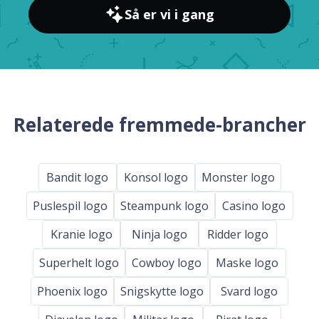
Så er vi i gang
Relaterede fremmede-brancher
Bandit logo
Konsol logo
Monster logo
Puslespil logo
Steampunk logo
Casino logo
Kranie logo
Ninja logo
Ridder logo
Superhelt logo
Cowboy logo
Maske logo
Phoenix logo
Snigskytte logo
Svard logo