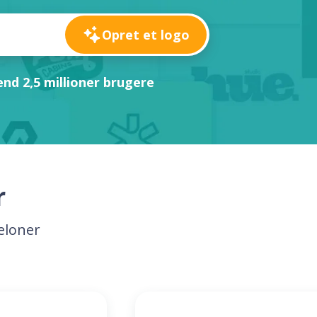
Opret et logo
nd 2,5 millioner brugere
r
eloner