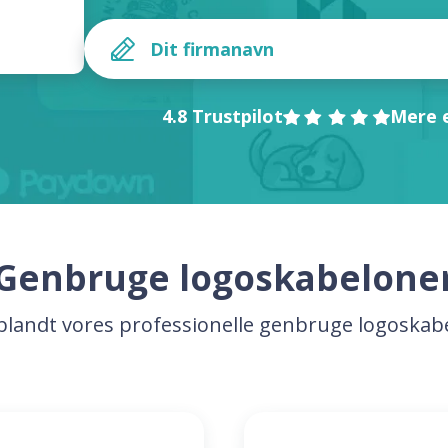
4.8 Trustpilot
Mere e
Genbruge logoskabelone
blandt vores professionelle genbruge logoskab