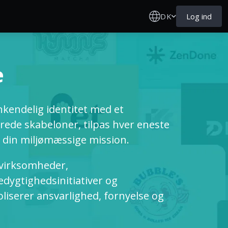
DK
Log ind
e
nkendelig identitet med et
ede skabeloner, tilpas hver eneste
er din miljømæssige mission.
svirksomheder,
dygtighedsinitiativer og
liserer ansvarlighed, fornyelse og