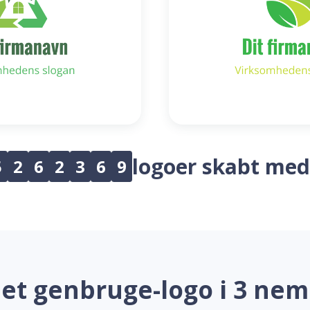
logoer skabt med
5
2
6
2
3
6
9
 et genbruge-logo i 3 nem