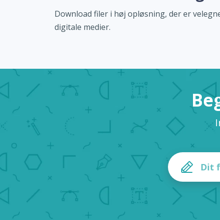
Download filer i høj opløsning, der er velegne
digitale medier.
Beg
I