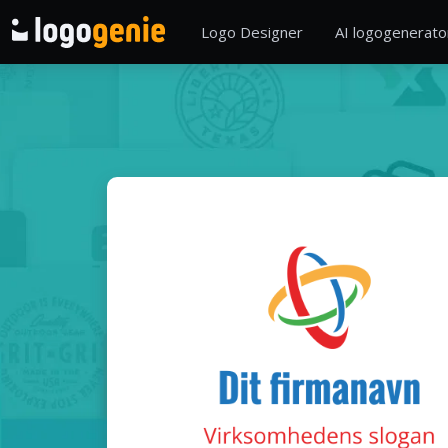
Logo Designer
AI logogenerato