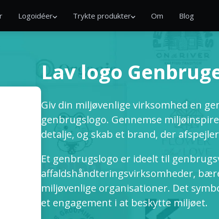
r
Logoidéer
Trykte produkter
Om
Blog
Lav logo Genbrug
Giv din miljøvenlige virksomhed en ge
genbrugslogo. Gennemse miljøinspirer
detalje, og skab et brand, der afspejl
Et genbrugslogo er ideelt til genbrug
affaldshåndteringsvirksomheder, bære
miljøvenlige organisationer. Det symbo
et engagement i at beskytte miljøet.