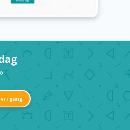
 dag
go
 vi i gang