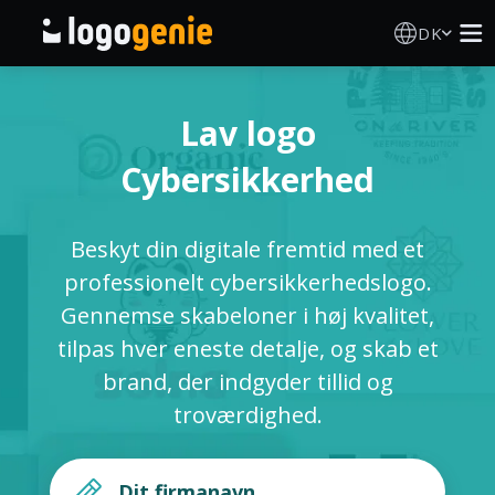
DK
Logo Designer
Lav logo
AI logogenerator
Cybersikkerhed
Logoidéer
Beskyt din digitale fremtid med et
Trykte produkter
professionelt cybersikkerhedslogo.
Gennemse skabeloner i høj kvalitet,
Om
tilpas hver eneste detalje, og skab et
brand, der indgyder tillid og
Blog
troværdighed.
LOG IND