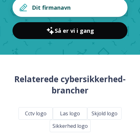
Så er vi i gang
Relaterede cybersikkerhed-
brancher
Cctv logo
Las logo
Skjold logo
Sikkerhed logo