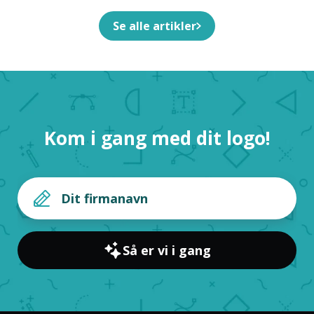
Se alle artikler
Kom i gang med dit logo!
Så er vi i gang