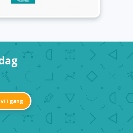
 dag
 vi i gang