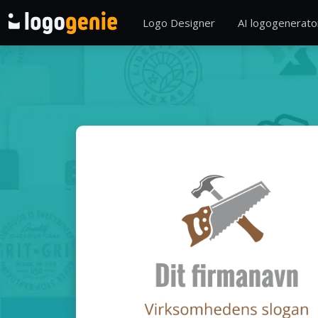
Logo Designer
AI logogenerato