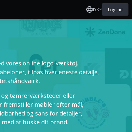
DK
Log ind
ed vores online logo-værktøj.
eloner, tilpas hver eneste detalje,
itetshåndværk.
 og tømrerværksteder eller
fremstiller møbler efter mål,
ldbarhed og sans for detaljer,
 med at huske dit brand.