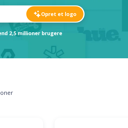
Opret et logo
nd 2,5 millioner brugere
loner