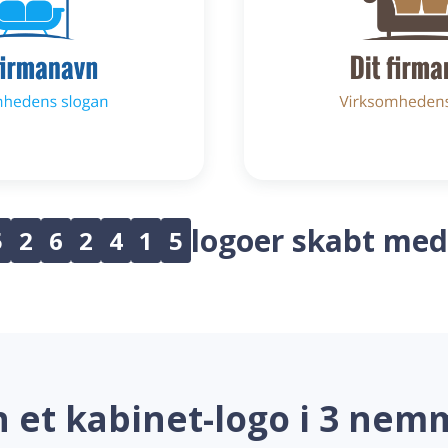
logoer skabt med
5
2
6
2
4
1
5
 et kabinet-logo i 3 nem