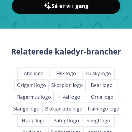
Så er vi i gang
Relaterede kaledyr-brancher
Abe logo
Fisk logo
Husky logo
Origami logo
Skorpion logo
Bear logo
Flagermus logo
Hval logo
Orne logo
Slange logo
Blaksprutte logo
Flamingo logo
Hvalp logo
Pafugl logo
Snegl logo