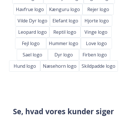
Havfrue logo
Kænguru logo
Rejer logo
Vilde Dyr logo
Elefant logo
Hjorte logo
Leopard logo
Reptil logo
Vinge logo
Fejl logo
Hummer logo
Love logo
Sael logo
Dyr logo
Firben logo
Hund logo
Næsehorn logo
Skildpadde logo
Se, hvad vores kunder siger