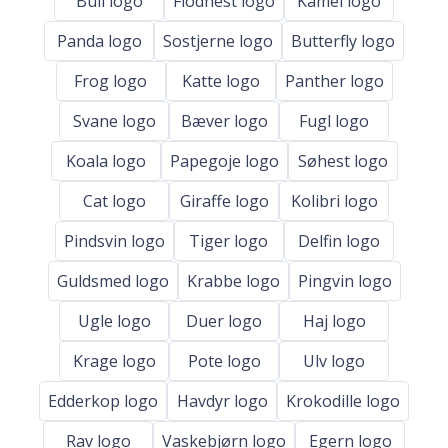
Bull logo
Flodhest logo
Kamel logo
Panda logo
Sostjerne logo
Butterfly logo
Frog logo
Katte logo
Panther logo
Svane logo
Bæver logo
Fugl logo
Koala logo
Papegoje logo
Søhest logo
Cat logo
Giraffe logo
Kolibri logo
Pindsvin logo
Tiger logo
Delfin logo
Guldsmed logo
Krabbe logo
Pingvin logo
Ugle logo
Duer logo
Haj logo
Krage logo
Pote logo
Ulv logo
Edderkop logo
Havdyr logo
Krokodille logo
Rav logo
Vaskebjørn logo
Egern logo