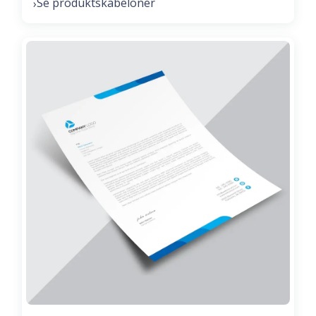
Se produktskabeloner
›