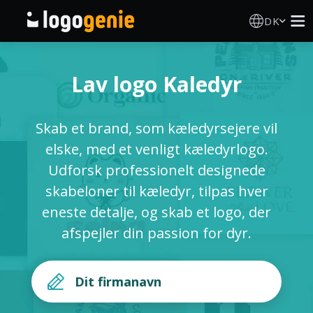
DK
Logo Designer
Lav logo Kaledyr
AI logogenerator
Skab et brand, som kæledyrsejere vil
Logoidéer
elske, med et venligt kæledyrlogo.
Udforsk professionelt designede
Trykte produkter
skabeloner til kæledyr, tilpas hver
eneste detalje, og skab et logo, der
Om
afspejler din passion for dyr.
Blog
LOG IND