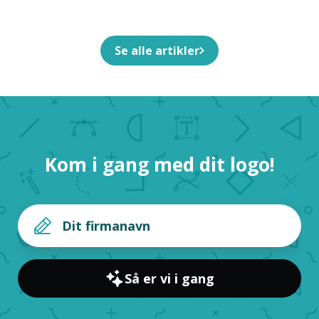
Egen Til Dit Firma
Se alle artikler
Kom i gang med dit logo!
Så er vi i gang