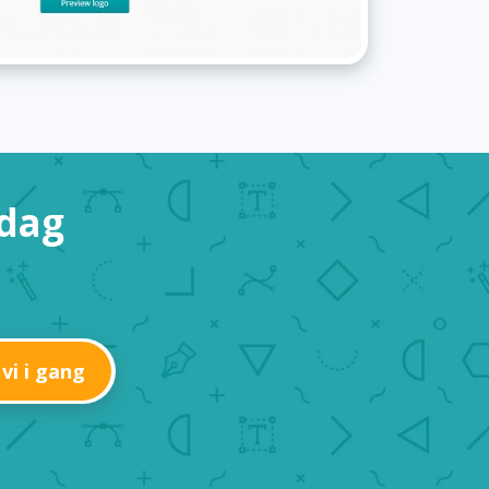
 dag
 vi i gang