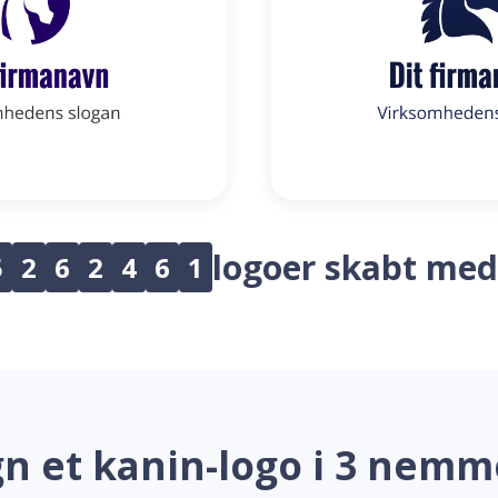
logoer skabt med
5
2
6
2
4
6
1
n et kanin-logo i 3 nemm