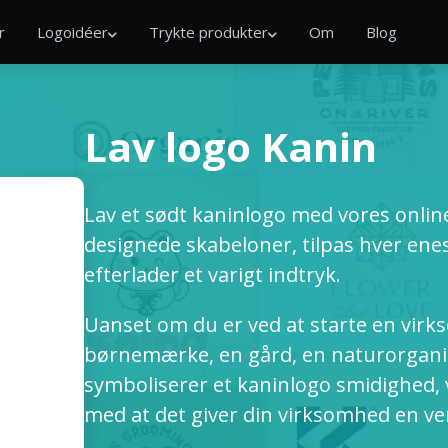
r
Logoidéer
Trykte produkter
Om
Blog
Lav logo Kanin
Lav et sødt kaninlogo med vores onl
designede skabeloner, tilpas hver enes
efterlader et varigt indtryk.
Uanset om du er ved at starte en virk
børnemærke, en gård, en naturorganis
symboliserer et kaninlogo smidighed, 
med at det giver din virksomhed en ve