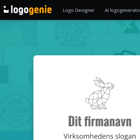
Logo Designer
AI logogenerato