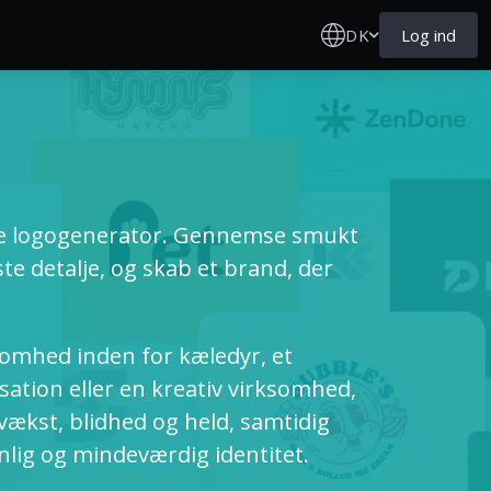
DK
Log ind
ine logogenerator. Gennemse smukt
te detalje, og skab et brand, der
somhed inden for kæledyr, et
ation eller en kreativ virksomhed,
vækst, blidhed og held, samtidig
nlig og mindeværdig identitet.