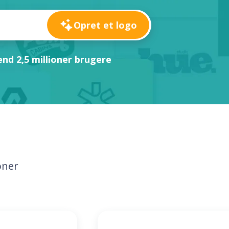
Opret et logo
nd 2,5 millioner brugere
oner