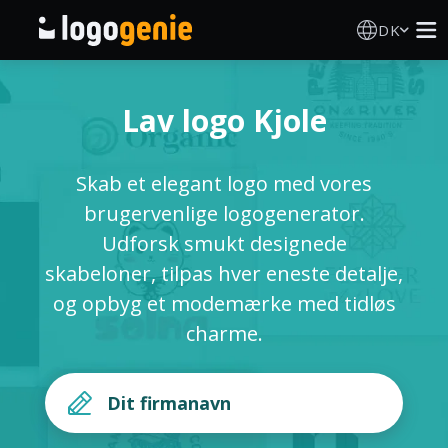
DK
Logo Designer
Lav logo Kjole
AI logogenerator
Skab et elegant logo med vores
Logoidéer
brugervenlige logogenerator.
Udforsk smukt designede
Trykte produkter
skabeloner, tilpas hver eneste detalje,
og opbyg et modemærke med tidløs
Om
charme.
Blog
LOG IND