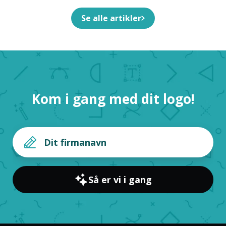
Se alle artikler
Kom i gang med dit logo!
Så er vi i gang