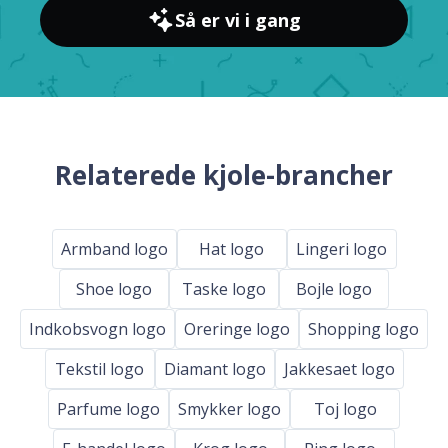
Så er vi i gang
Relaterede kjole-brancher
Armband logo
Hat logo
Lingeri logo
Shoe logo
Taske logo
Bojle logo
Indkobsvogn logo
Oreringe logo
Shopping logo
Tekstil logo
Diamant logo
Jakkesaet logo
Parfume logo
Smykker logo
Toj logo