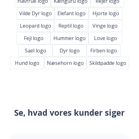
Havfrue logo
Kænguru logo
Rejer logo
Vilde Dyr logo
Elefant logo
Hjorte logo
Leopard logo
Reptil logo
Vinge logo
Fejl logo
Hummer logo
Love logo
Sael logo
Dyr logo
Firben logo
Hund logo
Næsehorn logo
Skildpadde logo
Se, hvad vores kunder siger