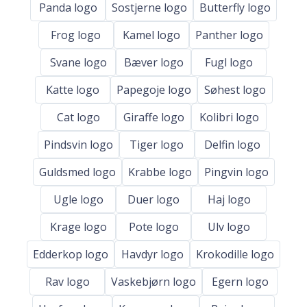
Panda logo
Sostjerne logo
Butterfly logo
Frog logo
Kamel logo
Panther logo
Svane logo
Bæver logo
Fugl logo
Katte logo
Papegoje logo
Søhest logo
Cat logo
Giraffe logo
Kolibri logo
Pindsvin logo
Tiger logo
Delfin logo
Guldsmed logo
Krabbe logo
Pingvin logo
Ugle logo
Duer logo
Haj logo
Krage logo
Pote logo
Ulv logo
Edderkop logo
Havdyr logo
Krokodille logo
Rav logo
Vaskebjørn logo
Egern logo