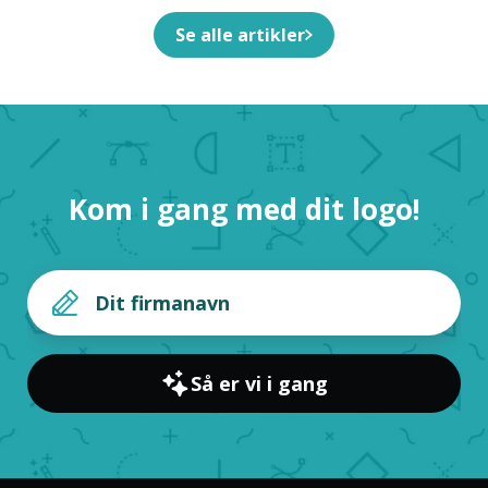
Se alle artikler
Kom i gang med dit logo!
Så er vi i gang