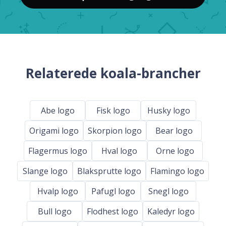
Relaterede koala-brancher
Abe logo
Fisk logo
Husky logo
Origami logo
Skorpion logo
Bear logo
Flagermus logo
Hval logo
Orne logo
Slange logo
Blaksprutte logo
Flamingo logo
Hvalp logo
Pafugl logo
Snegl logo
Bull logo
Flodhest logo
Kaledyr logo