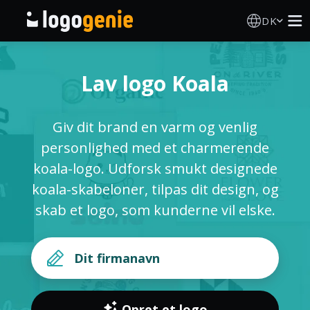
DK
Logo Designer
Lav logo Koala
AI logogenerator
Giv dit brand en varm og venlig
Logoidéer
personlighed med et charmerende
koala-logo. Udforsk smukt designede
Trykte produkter
koala-skabeloner, tilpas dit design, og
skab et logo, som kunderne vil elske.
Om
Blog
LOG IND
Opret et logo