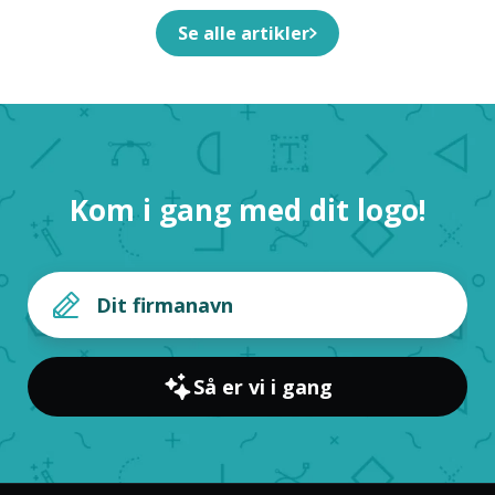
Se alle artikler
Kom i gang med dit logo!
Så er vi i gang