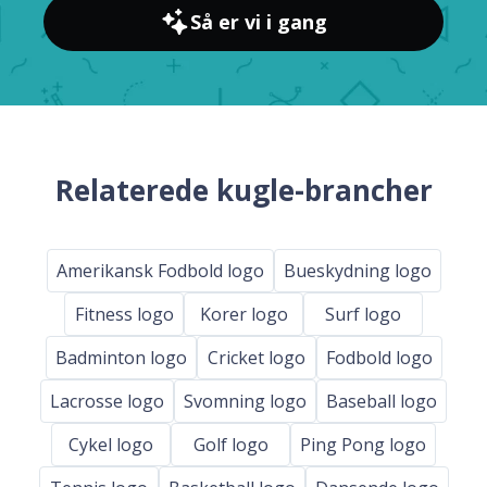
Så er vi i gang
Relaterede kugle-brancher
Amerikansk Fodbold logo
Bueskydning logo
Fitness logo
Korer logo
Surf logo
Badminton logo
Cricket logo
Fodbold logo
Lacrosse logo
Svomning logo
Baseball logo
Cykel logo
Golf logo
Ping Pong logo