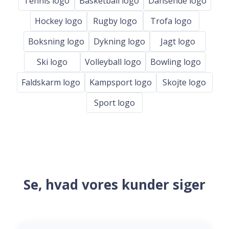
Tennis logo
Basketball logo
Dansende logo
Hockey logo
Rugby logo
Trofa logo
Boksning logo
Dykning logo
Jagt logo
Ski logo
Volleyball logo
Bowling logo
Faldskarm logo
Kampsport logo
Skojte logo
Sport logo
Se, hvad vores kunder siger