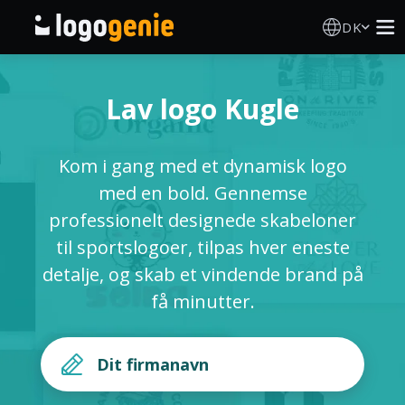
DK
Logo Designer
Lav logo Kugle
AI logogenerator
Kom i gang med et dynamisk logo
Logoidéer
med en bold. Gennemse
professionelt designede skabeloner
Trykte produkter
til sportslogoer, tilpas hver eneste
detalje, og skab et vindende brand på
Om
få minutter.
Blog
LOG IND