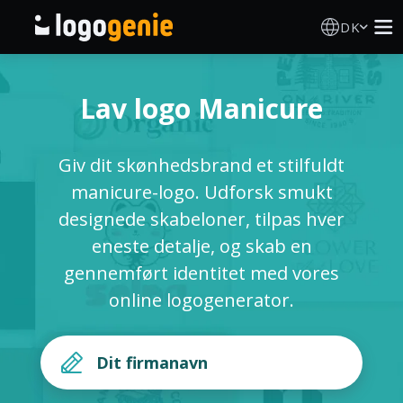
DK
Logo Designer
Lav logo Manicure
AI logogenerator
Giv dit skønhedsbrand et stilfuldt
Logoidéer
manicure-logo. Udforsk smukt
designede skabeloner, tilpas hver
Trykte produkter
eneste detalje, og skab en
gennemført identitet med vores
Om
online logogenerator.
Blog
LOG IND