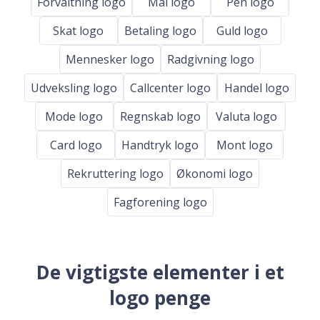
Forvaltning logo
Mal logo
Pen logo
Skat logo
Betaling logo
Guld logo
Mennesker logo
Radgivning logo
Udveksling logo
Callcenter logo
Handel logo
Mode logo
Regnskab logo
Valuta logo
Card logo
Handtryk logo
Mont logo
Rekruttering logo
Økonomi logo
Fagforening logo
De vigtigste elementer i et
logo penge