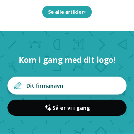
Se alle artikler
Kom i gang med dit logo!
Så er vi i gang