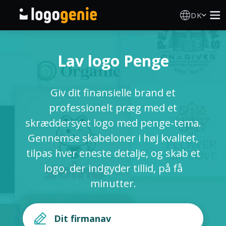
DK
Logo Designer
Lav logo Penge
AI logogenerator
Giv dit finansielle brand et
Logoidéer
professionelt præg med et
skræddersyet logo med penge-tema.
Trykte produkter
Gennemse skabeloner i høj kvalitet,
tilpas hver eneste detalje, og skab et
Om
logo, der indgyder tillid, på få
minutter.
Blog
LOG IND