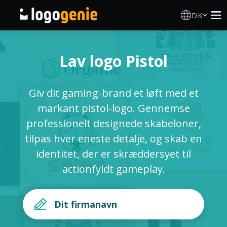
DK
Logo Designer
Lav logo Pistol
AI logogenerator
Giv dit gaming-brand et løft med et
Logoidéer
markant pistol-logo. Gennemse
professionelt designede skabeloner,
Trykte produkter
tilpas hver eneste detalje, og skab en
identitet, der er skræddersyet til
Om
actionfyldt gameplay.
Blog
LOG IND