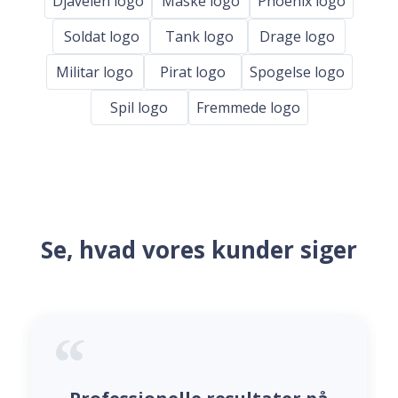
Djavelen logo
Maske logo
Phoenix logo
Soldat logo
Tank logo
Drage logo
Militar logo
Pirat logo
Spogelse logo
Spil logo
Fremmede logo
Se, hvad vores kunder siger