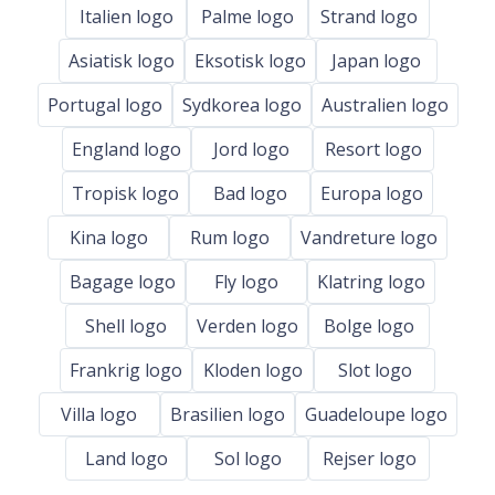
Italien logo
Palme logo
Strand logo
Asiatisk logo
Eksotisk logo
Japan logo
Portugal logo
Sydkorea logo
Australien logo
England logo
Jord logo
Resort logo
Tropisk logo
Bad logo
Europa logo
Kina logo
Rum logo
Vandreture logo
Bagage logo
Fly logo
Klatring logo
Shell logo
Verden logo
Bolge logo
Frankrig logo
Kloden logo
Slot logo
Villa logo
Brasilien logo
Guadeloupe logo
Land logo
Sol logo
Rejser logo