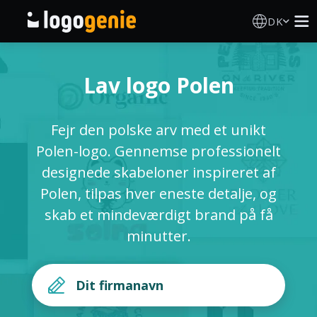
DK
Logo Designer
Lav logo Polen
AI logogenerator
Fejr den polske arv med et unikt
Logoidéer
Polen-logo. Gennemse professionelt
designede skabeloner inspireret af
Trykte produkter
Polen, tilpas hver eneste detalje, og
skab et mindeværdigt brand på få
Om
minutter.
Blog
LOG IND