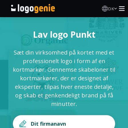
DK
Logo Designer
Lav logo Punkt
AI logogenerator
Sæt din virksomhed på kortet med et
Logoidéer
professionelt logo i form af en
kortmarkør. Gennemse skabeloner til
Trykte produkter
kortmarkører, der er designet af
eksperter, tilpas hver eneste detalje,
Om
og skab et genkendeligt brand på få
minutter.
Blog
LOG IND