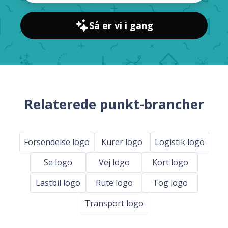
Så er vi i gang
Relaterede punkt-brancher
Forsendelse logo
Kurer logo
Logistik logo
Se logo
Vej logo
Kort logo
Lastbil logo
Rute logo
Tog logo
Transport logo