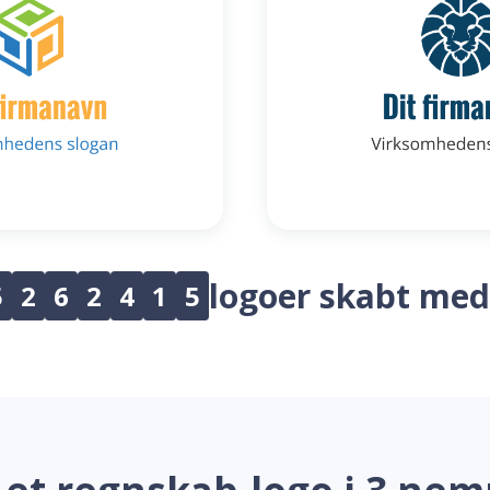
logoer skabt med
5
2
6
2
4
1
5