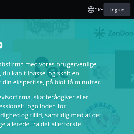
DK
Log ind
b
skabsfirma med vores brugervenlige
 du kan tilpasse, og skab en
 din ekspertise, på blot få minutter.
visorfirma, skatterådgiver eller
fessionelt logo inden for
ghed og tillid, samtidig med at det
e allerede fra det allerførste