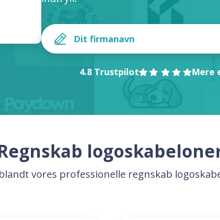
4.8 Trustpilot
Mere e
Regnskab logoskabelone
blandt vores professionelle regnskab logoskab