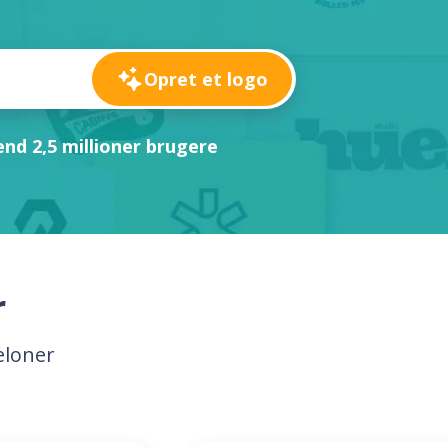
Opret et logo
nd 2,5 millioner brugere
r
eloner