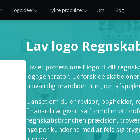
r
Logoidéer
Trykte produkter
Om
Blog
Lav logo Regnska
Lav et professionelt logo til dit regn
logogenerator. Udforsk de skabeloner,
troværdig brandidentitet, der afspejler
Uanset om du er revisor, bogholder, re
finansiel rådgiver, så formidler et pro
regnskabsbranchen præcision, troværdi
hjælper kunderne med at føle sig trygg
indtryk.