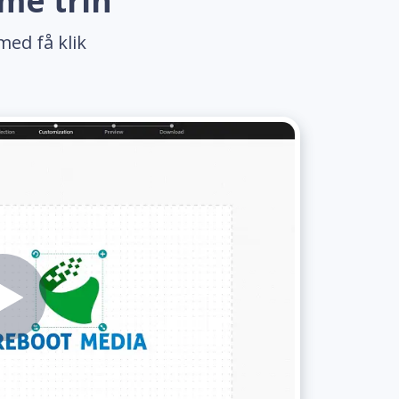
me trin
med få klik