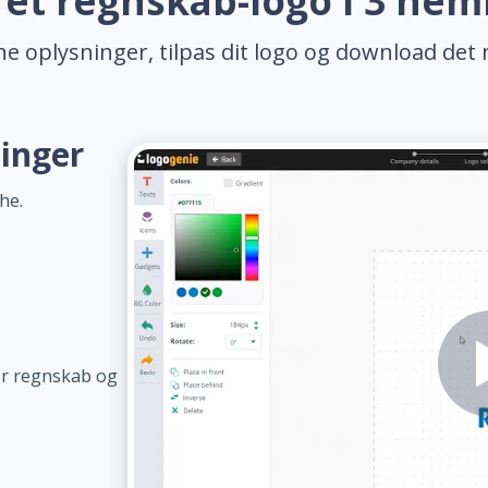
 et regnskab-logo i 3 nem
ne oplysninger, tilpas dit logo og download det 
ninger
he.
or regnskab og