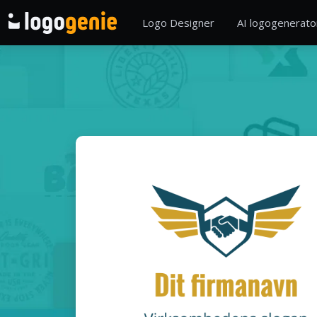
Logo Designer
AI logogenerato