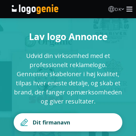
DK
Logo Designer
Lav logo Annonce
AI logogenerator
Udvid din virksomhed med et
Logoidéer
professionelt reklamelogo.
Gennemse skabeloner i høj kvalitet,
Trykte produkter
tilpas hver eneste detalje, og skab et
brand, der fanger opmærksomheden
Om
og giver resultater.
Blog
LOG IND