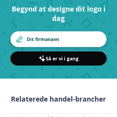
Begynd at designe dit logo i
dag
Så er vi i gang
Relaterede handel-brancher