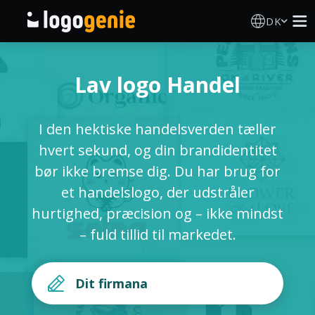
DK
Logo Designer
Lav logo Handel
AI logogenerator
I den hektiske handelsverden tæller
Logoidéer
hvert sekund, og din brandidentitet
bør ikke bremse dig. Du har brug for
Trykte produkter
et handelslogo, der udstråler
hurtighed, præcision og – ikke mindst
Om
– fuld tillid til markedet.
Blog
LOG IND