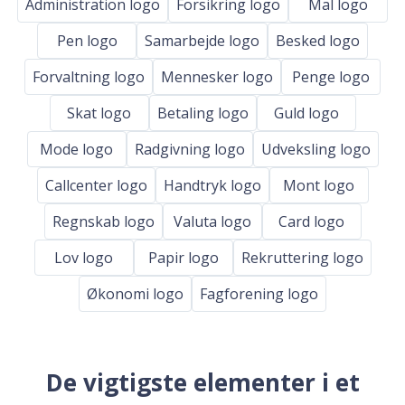
Administration logo
Forsikring logo
Mal logo
Pen logo
Samarbejde logo
Besked logo
Forvaltning logo
Mennesker logo
Penge logo
Skat logo
Betaling logo
Guld logo
Mode logo
Radgivning logo
Udveksling logo
Callcenter logo
Handtryk logo
Mont logo
Regnskab logo
Valuta logo
Card logo
Lov logo
Papir logo
Rekruttering logo
Økonomi logo
Fagforening logo
De vigtigste elementer i et