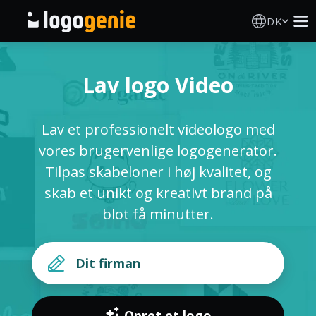
DK
Logo Designer
Lav logo Video
AI logogenerator
Lav et professionelt videologo med
Logoidéer
vores brugervenlige logogenerator.
Tilpas skabeloner i høj kvalitet, og
Trykte produkter
skab et unikt og kreativt brand på
blot få minutter.
Om
Blog
LOG IND
Opret et logo