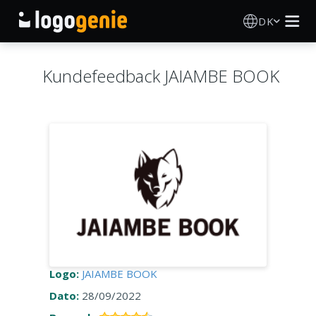
DK
Logo Designer
Kundefeedback JAIAMBE BOOK
AI logogenerator
Logoidéer
Trykte produkter
Om
Blog
Logo:
JAIAMBE BOOK
Dato:
28/09/2022
LOG IND