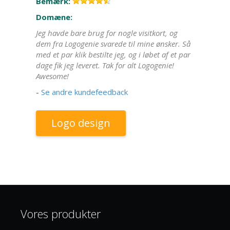
Bemærk:
Domæne:
Jeg havde bare brug for nogle visitkort, og
dem fra Logogenie svarede til mine ønsker. Så
med et par klik bestilte jeg, og i løbet af et par
dage fik jeg leveret. Tak for alt Logogenie!
Awesome!
-
Se andre kundefeedback
Logo design
Vores produkter