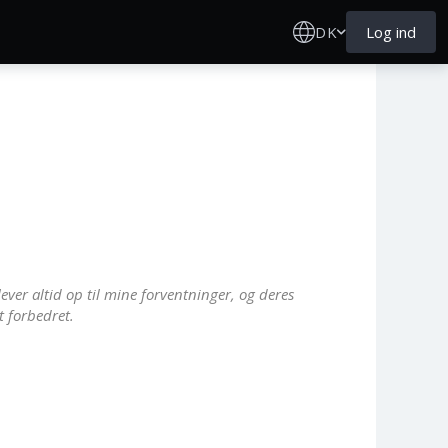
DK
Log ind
lever altid op til mine forventninger, og deres
t forbedret.