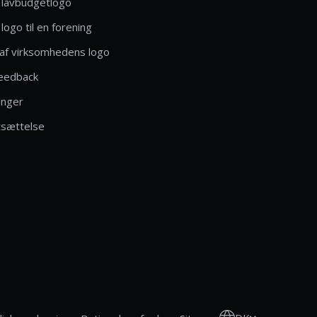
 lavbudgetlogo
logo til en forening
af virksomhedens logo
eedback
inger
tsættelse