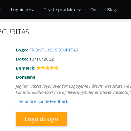
r
Logoidéer
Trykte produkter
Om
Blog
ECURITAS
Logo:
FRONTLINE SECURITAS
Dato:
13/10/2022
Bemærk:
Domæne:
Jeg har været loyal over for Logogenie i årevis. Resultaterne 
kommunikationsservice og leveringstider er blevet væsentlig
-
Se andre kundefeedback
Logo design