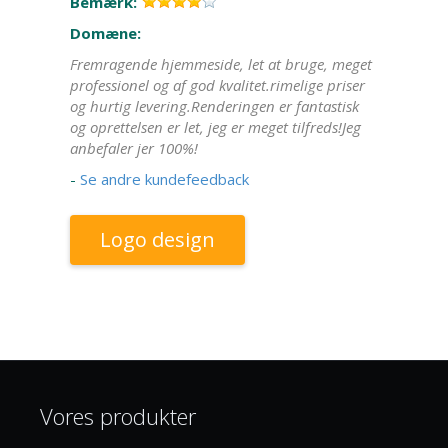
Bemærk:
Domæne:
Fremragende hjemmeside, let at bruge, meget
professionel og af god kvalitet.rimelige priser
og hurtig levering.Renderingen er fantastisk
og oprettelsen er let, jeg er meget tilfreds!Jeg
anbefaler jer 100%!
-
Se andre kundefeedback
Logo design
Vores produkter