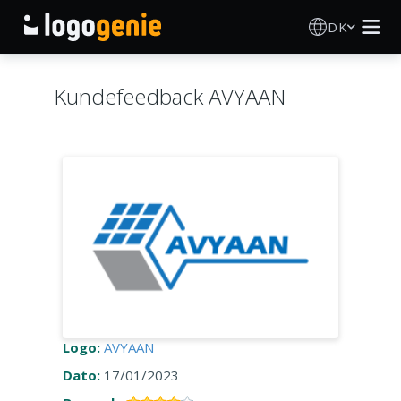
DK
Logo Designer
Kundefeedback AVYAAN
AI logogenerator
Logoidéer
Trykte produkter
Om
Blog
Logo:
AVYAAN
Dato:
17/01/2023
LOG IND