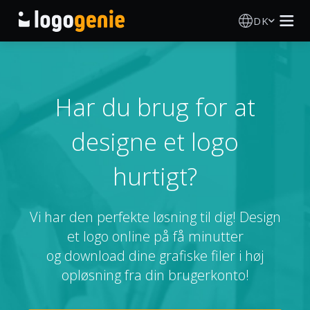
DK
Logo Designer
AI logogenerator
Har du brug for at
designe et logo
Logoidéer
hurtigt?
Trykte produkter
Om
Vi har den perfekte løsning til dig! Design
et logo online på få minutter
Blog
og download dine grafiske filer i høj
opløsning fra din brugerkonto!
LOG IND