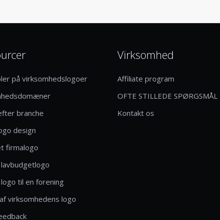
urcer
Virksomhed
ler på virksomhedslogoer
Affiliate program
mhedsdomæner
OFTE STILLEDE SPØRGSMÅL
efter branche
Kontakt os
logo design
t firmalogo
 lavbudgetlogo
logo til en forening
af virksomhedens logo
eedback