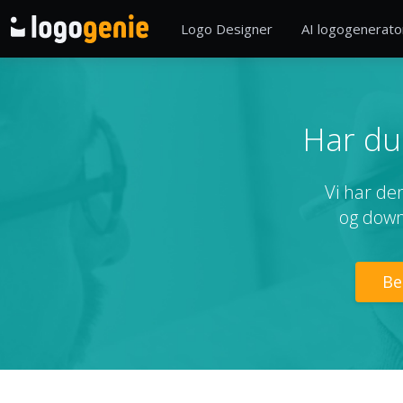
Logo Designer
AI logogenerato
Har du 
Vi har den
og downl
Be