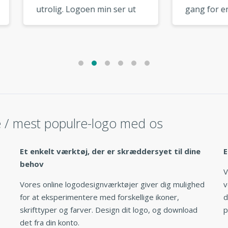
lig. Logoen min ser ut
gang for en venn. Begge
den kom fra en
logoene ble flotte. Vil
sert designer. »
definitivt bruke igjen! »
e / mest populre-logo med os
Et enkelt værktøj, der er skræddersyet til dine
E
behov
V
Vores online logodesignværktøjer giver dig mulighed
v
for at eksperimentere med forskellige ikoner,
d
skrifttyper og farver. Design dit logo, og download
p
det fra din konto.