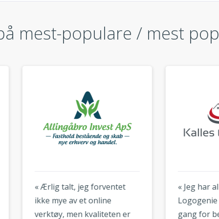
å mest-populare / mest pop
ig talt, jeg forventet
« Jeg har allerede brukt
 mye av et online
Logogenie to ganger – é
tøy, men kvaliteten er
gang for bedriften min, é