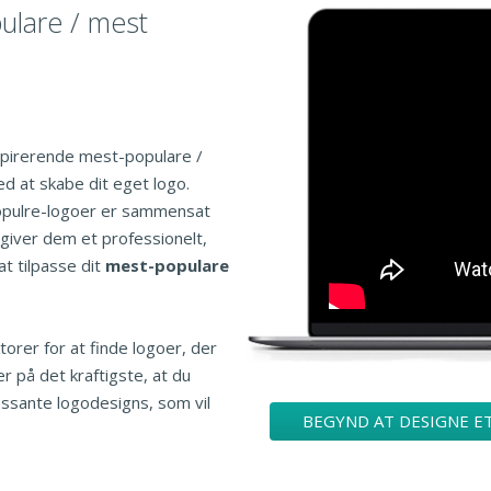
ulare / mest
spirerende mest-populare /
d at skabe dit eget logo.
populre-logoer er sammensat
 giver dem et professionelt,
t tilpasse dit
mest-populare
torer for at finde logoer, der
er på det kraftigste, at du
ressante logodesigns, som vil
BEGYND AT DESIGNE E