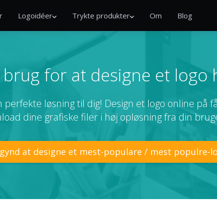
r
Logoidéer
Trykte produkter
Om
Blog
brug for at designe et logo 
 perfekte løsning til dig! Design et logo online på 
oad dine grafiske filer i høj opløsning fra din bru
gynd at designe et mest-populare / mest populre-l