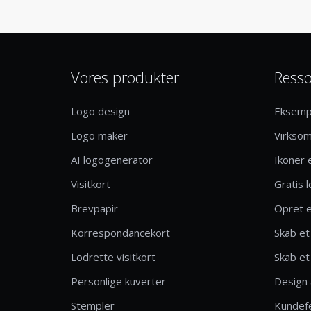
Vores produkter
Resso
Logo design
Eksemp
Logo maker
Virkso
AI logogenerator
Ikoner 
Visitkort
Gratis 
Brevpapir
Opret e
Korrespondancekort
Skab et
Lodrette visitkort
Skab et 
Personlige kuverter
Design 
Stempler
Kundef