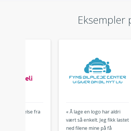
Eksempler p
 fra
« Å lage en logo har aldri
« Ærl
vært så enkelt. Jeg fikk lastet
ikke
ned filene mine på få
verk