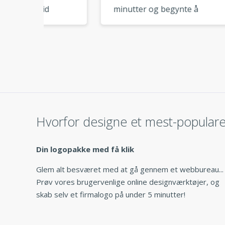
minutter og begynte å
utro
r.
bruke dem med en gang. Så
som 
isk
praktisk! »
avan
ker
Hvorfor designe et mest-popular
Din logopakke med få klik
Glem alt besværet med at gå gennem et webbureau...
Prøv vores brugervenlige online designværktøjer, og
skab selv et firmalogo på under 5 minutter!