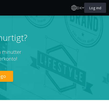
DK
Log ind
hurtigt?
få minutter
gerkonto!
ogo