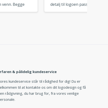
detalj til logoen passer til
logoen
visjonen din. Utmerket
merkef
verktøy for DIY
på få m
merkevarebygging. »
rfaren & pålidelig kundeservice
ores kundeservice står til rådighed for dig! Du er
elkommen til at kontakte os om dit logodesign og få
en rådgivning, du har brug for, fra vores venlige
ersonale.