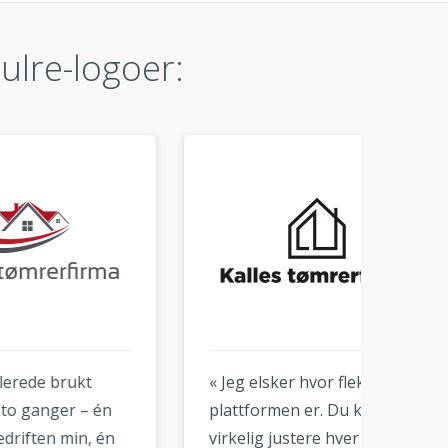
ulre-logoer:
« Jeg elsker hvor fleksibel
« Så en
n
plattformen er. Du kan
resulta
n
virkelig justere hver minste
Jeg var