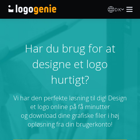
DK
Logo Designer
AI logogenerator
Har du brug for at
designe et logo
Logoidéer
hurtigt?
Trykte produkter
Om
Vi har den perfekte løsning til dig! Design
et logo online på få minutter
Blog
og download dine grafiske filer i høj
opløsning fra din brugerkonto!
LOG IND