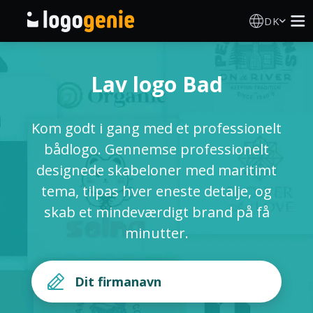
DK
Logo Designer
Lav logo Bad
AI logogenerator
Kom godt i gang med et professionelt
Logoidéer
bådlogo. Gennemse professionelt
designede skabeloner med maritimt
Trykte produkter
tema, tilpas hver eneste detalje, og
skab et mindeværdigt brand på få
Om
minutter.
Blog
LOG IND