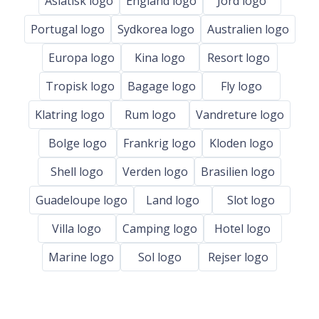
Asiatisk logo
England logo
Jord logo
Portugal logo
Sydkorea logo
Australien logo
Europa logo
Kina logo
Resort logo
Tropisk logo
Bagage logo
Fly logo
Klatring logo
Rum logo
Vandreture logo
Bolge logo
Frankrig logo
Kloden logo
Shell logo
Verden logo
Brasilien logo
Guadeloupe logo
Land logo
Slot logo
Villa logo
Camping logo
Hotel logo
Marine logo
Sol logo
Rejser logo