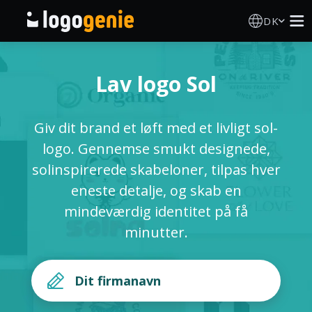
DK
Logo Designer
Lav logo Sol
AI logogenerator
Giv dit brand et løft med et livligt sol-
Logoidéer
logo. Gennemse smukt designede,
solinspirerede skabeloner, tilpas hver
Trykte produkter
eneste detalje, og skab en
mindeværdig identitet på få
Om
minutter.
Blog
LOG IND