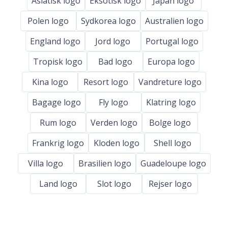
Asiatisk logo
Eksotisk logo
Japan logo
Polen logo
Sydkorea logo
Australien logo
England logo
Jord logo
Portugal logo
Tropisk logo
Bad logo
Europa logo
Kina logo
Resort logo
Vandreture logo
Bagage logo
Fly logo
Klatring logo
Rum logo
Verden logo
Bolge logo
Frankrig logo
Kloden logo
Shell logo
Villa logo
Brasilien logo
Guadeloupe logo
Land logo
Slot logo
Rejser logo