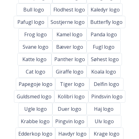
Bull logo
Flodhest logo
Kaledyr logo
Pafugl logo
Sostjerne logo
Butterfly logo
Frog logo
Kamel logo
Panda logo
Svane logo
Bæver logo
Fugl logo
Katte logo
Panther logo
Søhest logo
Cat logo
Giraffe logo
Koala logo
Papegoje logo
Tiger logo
Delfin logo
Guldsmed logo
Kolibri logo
Pindsvin logo
Ugle logo
Duer logo
Haj logo
Krabbe logo
Pingvin logo
Ulv logo
Edderkop logo
Havdyr logo
Krage logo