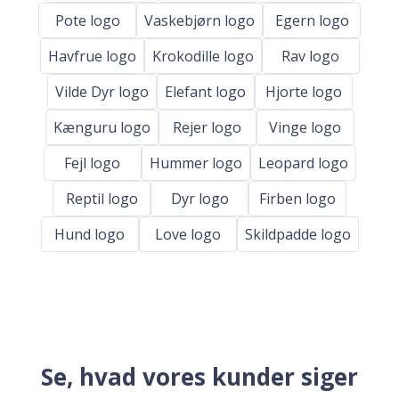
Pote logo
Vaskebjørn logo
Egern logo
Havfrue logo
Krokodille logo
Rav logo
Vilde Dyr logo
Elefant logo
Hjorte logo
Kænguru logo
Rejer logo
Vinge logo
Fejl logo
Hummer logo
Leopard logo
Reptil logo
Dyr logo
Firben logo
Hund logo
Love logo
Skildpadde logo
Se, hvad vores kunder siger