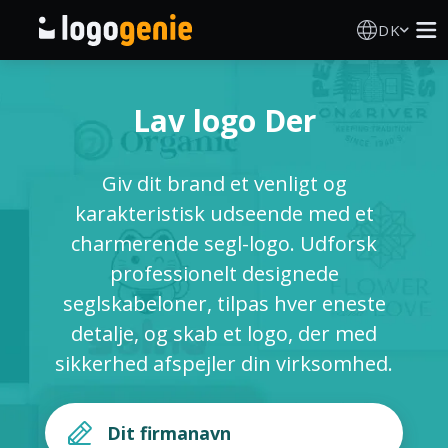
DK
Logo Designer
Lav logo Der
AI logogenerator
Giv dit brand et venligt og
Logoidéer
karakteristisk udseende med et
charmerende segl-logo. Udforsk
Trykte produkter
professionelt designede
seglskabeloner, tilpas hver eneste
Om
detalje, og skab et logo, der med
sikkerhed afspejler din virksomhed.
Blog
LOG IND