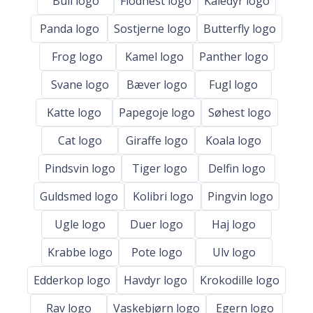
Bull logo
Flodhest logo
Kaledyr logo
Panda logo
Sostjerne logo
Butterfly logo
Frog logo
Kamel logo
Panther logo
Svane logo
Bæver logo
Fugl logo
Katte logo
Papegoje logo
Søhest logo
Cat logo
Giraffe logo
Koala logo
Pindsvin logo
Tiger logo
Delfin logo
Guldsmed logo
Kolibri logo
Pingvin logo
Ugle logo
Duer logo
Haj logo
Krabbe logo
Pote logo
Ulv logo
Edderkop logo
Havdyr logo
Krokodille logo
Rav logo
Vaskebjørn logo
Egern logo