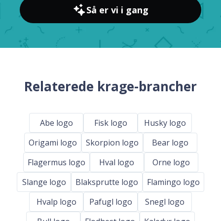
Så er vi i gang
Relaterede krage-brancher
Abe logo
Fisk logo
Husky logo
Origami logo
Skorpion logo
Bear logo
Flagermus logo
Hval logo
Orne logo
Slange logo
Blaksprutte logo
Flamingo logo
Hvalp logo
Pafugl logo
Snegl logo