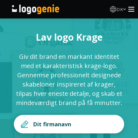
DK
Logo Designer
Lav logo Krage
AI logogenerator
Giv dit brand en markant identitet
Logoidéer
med et karakteristisk krage-logo.
Gennemse professionelt designede
Trykte produkter
skabeloner inspireret af krager,
tilpas hver eneste detalje, og skab et
Om
mindeværdigt brand på få minutter.
Blog
LOG IND