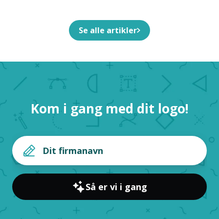
Egen Til Dit Firma
Se alle artikler
Kom i gang med dit logo!
Så er vi i gang