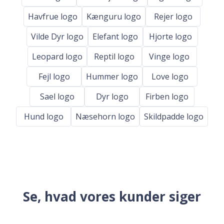
Havfrue logo
Kænguru logo
Rejer logo
Vilde Dyr logo
Elefant logo
Hjorte logo
Leopard logo
Reptil logo
Vinge logo
Fejl logo
Hummer logo
Love logo
Sael logo
Dyr logo
Firben logo
Hund logo
Næsehorn logo
Skildpadde logo
Se, hvad vores kunder siger