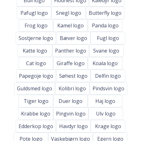
Bull logo
Flodhest logo
Kaledyr logo
Pafugl logo
Snegl logo
Butterfly logo
Frog logo
Kamel logo
Panda logo
Sostjerne logo
Bæver logo
Fugl logo
Katte logo
Panther logo
Svane logo
Cat logo
Giraffe logo
Koala logo
Papegoje logo
Søhest logo
Delfin logo
Guldsmed logo
Kolibri logo
Pindsvin logo
Tiger logo
Duer logo
Haj logo
Krabbe logo
Pingvin logo
Ulv logo
Edderkop logo
Havdyr logo
Krage logo
Pote logo
Vaskebjørn logo
Egern logo