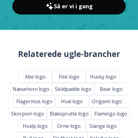
Så er vi i gang
Relaterede ugle-brancher
Abe logo
Fisk logo
Husky logo
Næsehorn logo
Skildpadde logo
Bear logo
Flagermus logo
Hval logo
Origami logo
Skorpion logo
Blaksprutte logo
Flamingo logo
Hvalp logo
Orne logo
Slange logo