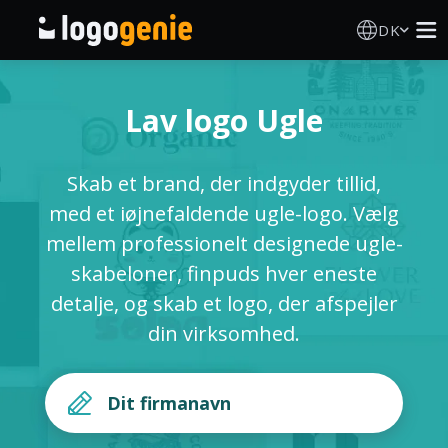
DK
Logo Designer
Lav logo Ugle
AI logogenerator
Skab et brand, der indgyder tillid,
Logoidéer
med et iøjnefaldende ugle-logo. Vælg
mellem professionelt designede ugle-
Trykte produkter
skabeloner, finpuds hver eneste
detalje, og skab et logo, der afspejler
Om
din virksomhed.
Blog
LOG IND