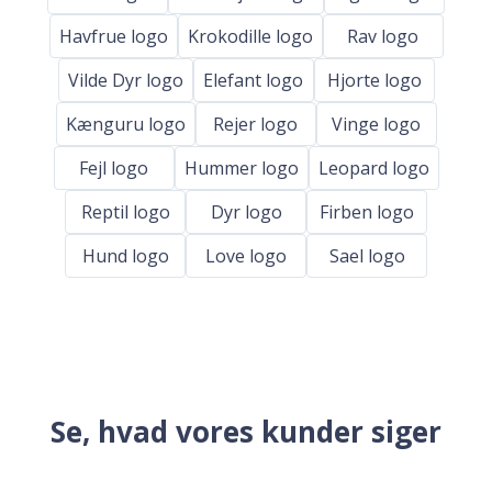
Havfrue logo
Krokodille logo
Rav logo
Vilde Dyr logo
Elefant logo
Hjorte logo
Kænguru logo
Rejer logo
Vinge logo
Fejl logo
Hummer logo
Leopard logo
Reptil logo
Dyr logo
Firben logo
Hund logo
Love logo
Sael logo
Se, hvad vores kunder siger