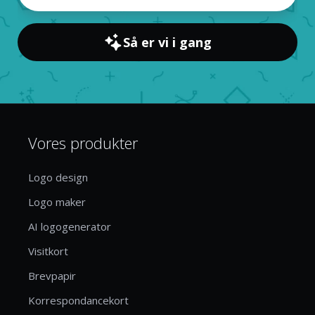
Så er vi i gang
Vores produkter
Logo design
Logo maker
AI logogenerator
Visitkort
Brevpapir
Korrespondancekort