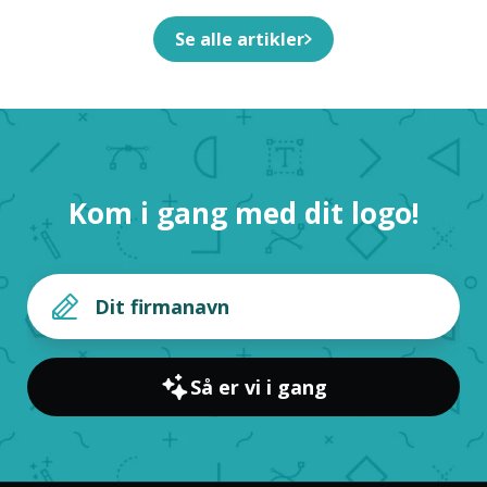
Se alle artikler
Kom i gang med dit logo!
Så er vi i gang