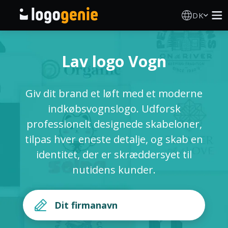
DK
Logo Designer
Lav logo Vogn
AI logogenerator
Giv dit brand et løft med et moderne
Logoidéer
indkøbsvognslogo. Udforsk
professionelt designede skabeloner,
Trykte produkter
tilpas hver eneste detalje, og skab en
identitet, der er skræddersyet til
Om
nutidens kunder.
Blog
LOG IND