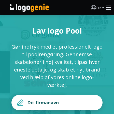
DK
Logo Designer
Lav logo Pool
AI logogenerator
Gør indtryk med et professionelt logo
Logoidéer
til poolrengøring. Gennemse
skabeloner i høj kvalitet, tilpas hver
Trykte produkter
eneste detalje, og skab et nyt brand
ved hjælp af vores online logo-
Om
værktøj.
Blog
LOG IND