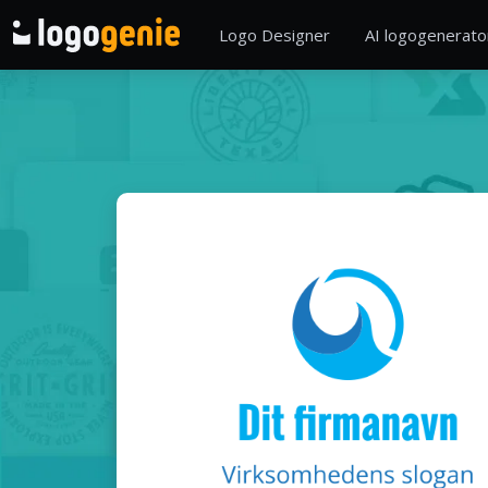
Logo Designer
AI logogenerato