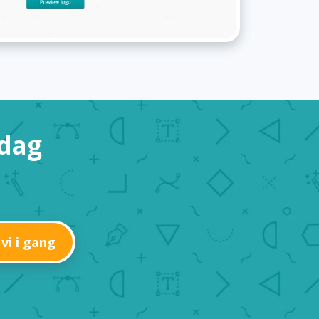
 dag
 vi i gang