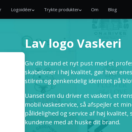
r
Logoidéer
Trykte produkter
Om
Blog
Lav logo Vaskeri
Giv dit brand et nyt pust med et profess
skabeloner i høj kvalitet, gør hver enes
stilren og genkendelig identitet på blo
Uanset om du driver et vaskeri, et rens
mobil vaskeservice, så afspejler et mi
pålidelighed og service af høj kvalitet
kunderne med at huske dit brand.