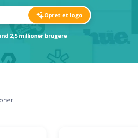
Opret et logo
nd 2,5 millioner brugere
loner