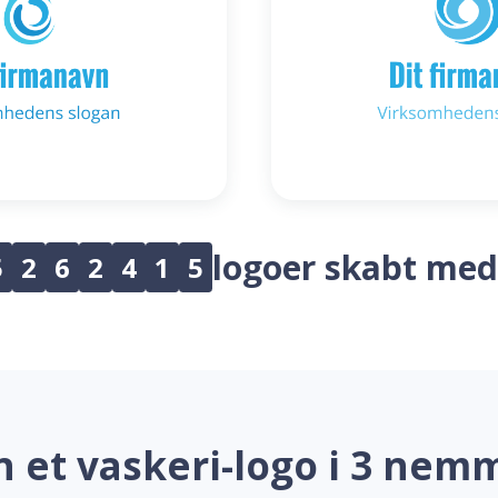
logoer skabt med
5
2
6
2
4
1
5
n et vaskeri-logo i 3 nemm