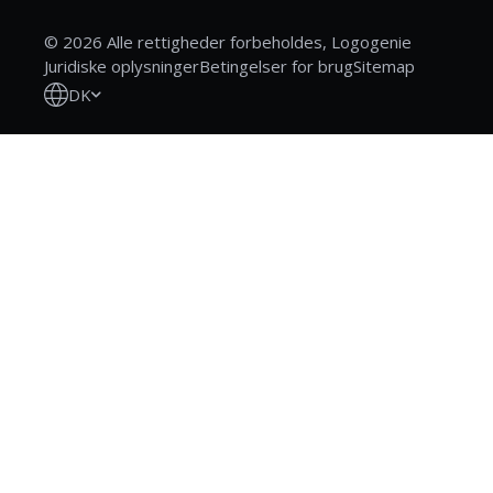
© 2026 Alle rettigheder forbeholdes, Logogenie
Juridiske oplysninger
Betingelser for brug
Sitemap
DK