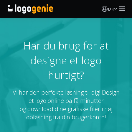
DK
Logo Designer
AI logogenerator
Har du brug for at
designe et logo
Logoidéer
hurtigt?
Trykte produkter
Om
Vi har den perfekte løsning til dig! Design
et logo online på få minutter
Blog
og download dine grafiske filer i høj
opløsning fra din brugerkonto!
LOG IND