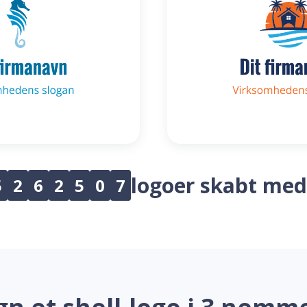
logoer skabt med
5
2
6
2
5
0
7