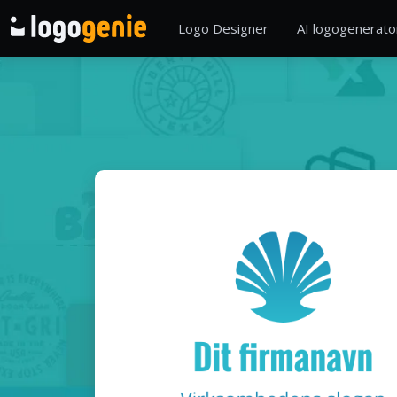
Logo Designer
AI logogenerato