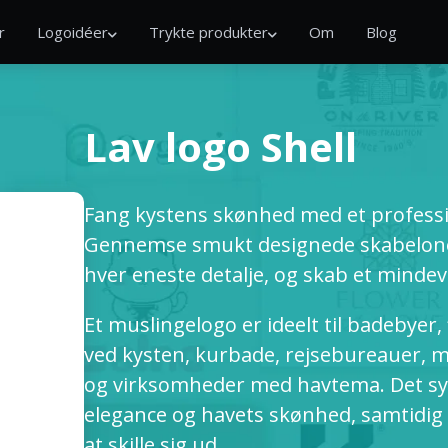
r
Logoidéer
Trykte produkter
Om
Blog
Lav logo Shell
Fang kystens skønhed med et profess
Gennemse smukt designede skabelone
hver eneste detalje, og skab et minde
Et muslingelogo er ideelt til badebyer
ved kysten, kurbade, rejsebureauer, 
og virksomheder med havtema. Det sym
elegance og havets skønhed, samtidig
at skille sig ud.