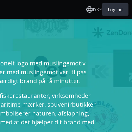
DK
Log ind
ionelt logo med muslingemotiv.
r med muslingemotiver, tilpas
værdigt brand på få minutter.
, fiskerestauranter, virksomheder
maritime mærker, souvenirbutikker
boliserer naturen, afslapning,
 med at det hjælper dit brand med