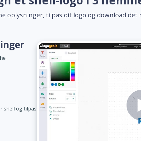
gn et shell-logo i 3 nemme
ne oplysninger, tilpas dit logo og download det 
ninger
he.
 shell og tilpas