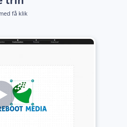
 trin
med få klik