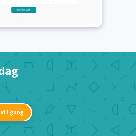
 dag
 vi i gang