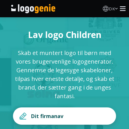
DK
Logo Designer
Lav logo Children
AI logogenerator
Skab et muntert logo til børn med
Logoidéer
vores brugervenlige logogenerator.
Gennemse de legesyge skabeloner,
Trykte produkter
tilpas hver eneste detalje, og skab et
brand, der sætter gang i de unges
Om
fantasi.
Blog
LOG IND